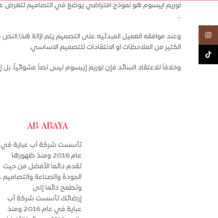
لوريم ايبسوم هو نموذج افتراضي يوضع في التصاميم لتعرض على
…
Instagram
وعند موافقه العميل المبدئيه على التصميم يتم ازالة هذا ال
الكثير من الملاحظات او الانتقادات للتصميم الاساسي.
TikTok
وخلافاَ للاعتقاد السائد فإن لوريم إيبسوم ليس نصاَ عشوائياً، بل إن له جذور في الأدب اللات
تأسست شركة أب عباية في
عام 2016 ومنذ ظهورها
تقدم دائما الأفضل من حيث
الجودة والصناعة والتصاميم ،
وتطمح دائما إلى
إرضائك.تأسست شركة أب
عباية في عام 2016 ومنذ