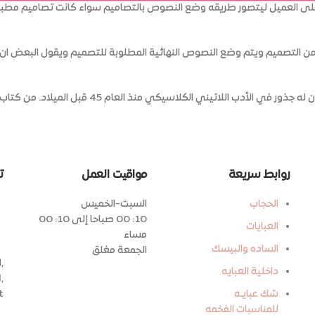
 العميل ليتصور طريقه وضع النصوص بالتصاميم سواء كانت تصاميم مطبوعه … 
نص من التصميم ويتم وضع النصوص النهائية المطلوبة للتصميم ويقول البعض 
يني الكلاسيكي منذ العام 45 قبل الميلاد. من كتاب “حول أقاصي الخير والشر”
روابط سريعة
مواقيت العمل
ت
الحجاب
السبت-الخميس
10: 00 صباحا إلى 10: 00
العبايات
مساء
الساده والبيسك
الجمعة مغلق
,
داخلية العبايه
,
شك عبايـه
t
للمناسبات الفخمه