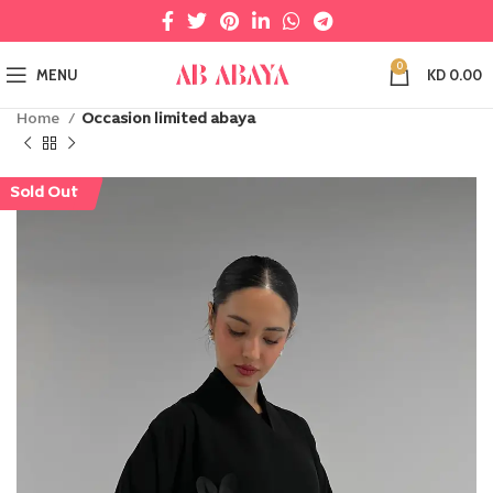
0
MENU
KD
0.00
Home
Occasion limited abaya
Sold Out