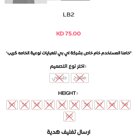
LB2
KD
75.00
“
خامنا المستخدم خام خاص بشركة اي بي للعبايات نوعية الخامه كريب”
اختر نوع التصميم
Alternative:
مفتوح
طباقي
HEIGHT
50
51
52
53
54
55
56
57
58
59
60
ارسال تغليف هدية