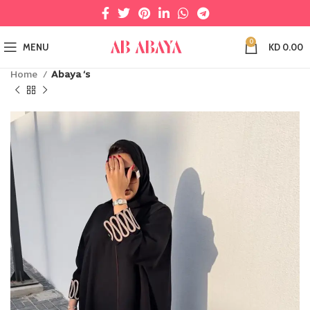
0
MENU
KD
0.00
Home
Abaya ‘s