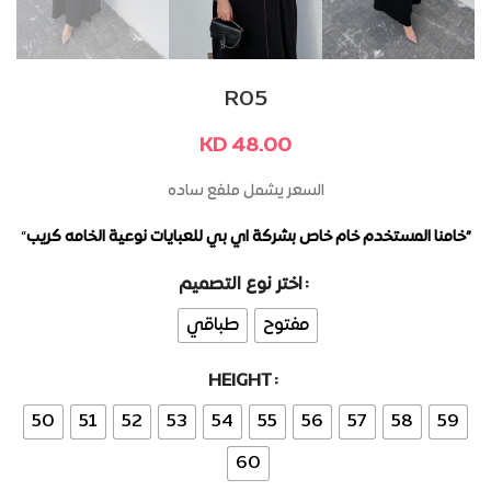
R05
KD
48.00
السعر يشمل ملفع ساده
“
خامنا المستخدم خام خاص بشركة اي بي للعبايات نوعية الخامه كريب”
اختر نوع التصميم
Alternative:
مفتوح
طباقي
HEIGHT
50
51
52
53
54
55
56
57
58
59
60