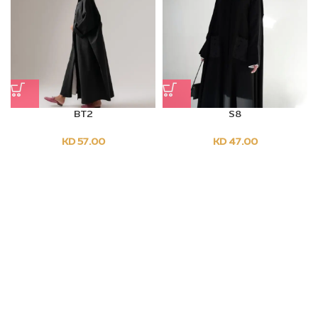
BT2
S8
Sold Out
KD
57.00
KD
47.00