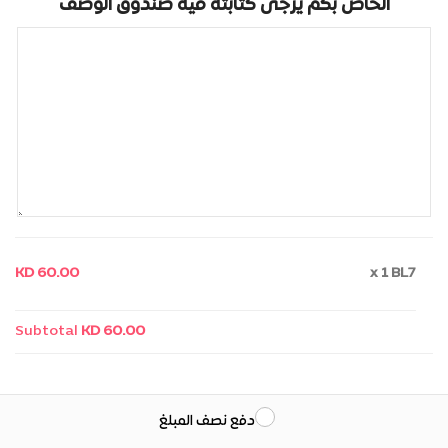
الخاص بكم يرجى كتابته فيه صندوق الوصف
KD 60.00
x 1
BL7
Subtotal
KD 60.00
دفع نصف المبلغ