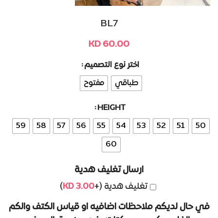
BL7
KD
60.00
اختر نوع التصميم
Alternative:
طباقي
مفتوح
HEIGHT
59
58
57
56
55
54
53
52
51
50
60
ارسال تغليف هدية
تغليف هدية (+
3.00
KD
)
في حال لديكم ملاحظات اضافيه او قياس الكتف والكم