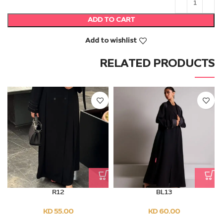
ADD TO CART
Add to wishlist
RELATED PRODUCTS
R12
BL13
KD
55.00
KD
60.00