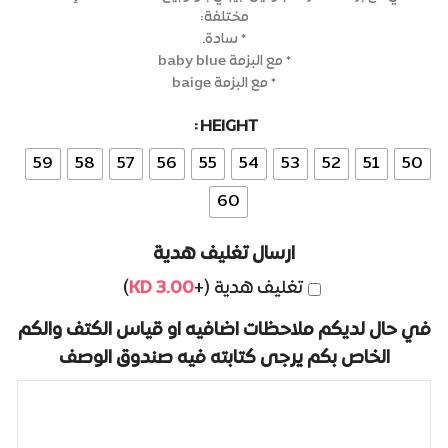
مختلفة:
* سادة.
* مع البزمة baby blue
* مع البزمة baige
Alternative:
HEIGHT
59
58
57
56
55
54
53
52
51
50
60
ارسال تغليف هدية
تغليف هدية (+
3.00
KD
)
في حال لديكم ملاحظات اضافيه او قياس الكتف والكم
الخاص بكم يرجى كتابته فيه صندوق الوصف