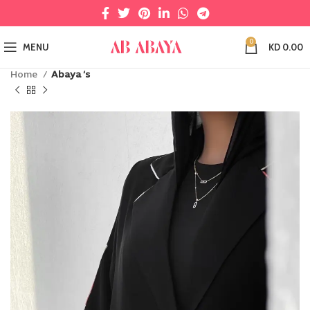
0
MENU
KD
0.00
Home
Abaya ‘s