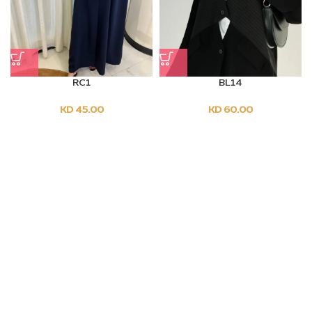
RC1
BL14
Sold Out
KD
45.00
KD
60.00