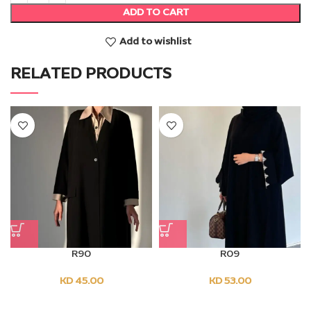
ADD TO CART
Add to wishlist
RELATED PRODUCTS
R90
R09
KD
45.00
KD
53.00