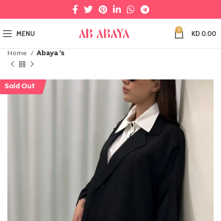
0
MENU
KD
0.00
Home
Abaya ‘s
Sold Out