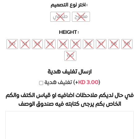
اختر نوع التصميم
Alternative:
مفتوح
طباقي
HEIGHT
50
51
52
53
54
55
56
57
58
59
60
ارسال تغليف هدية
تغليف هدية (+
KD
3.00
)
في حال لديكم ملاحظات اضافيه او قياس الكتف والكم
الخاص بكم يرجى كتابته فيه صندوق الوصف