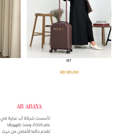
R7
T OPTIONS
SELECT OPTIONS
Sold Out
KD
65.00
تأسست شركة أب عباية في
عام 2016 ومنذ ظهورها
تقدم دائما الأفضل من حيث