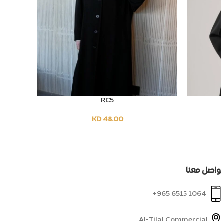
RC5
OPTIONS
SELECT OPTIONS
KD
48.00
واصل معنا
1064 6515 965+
Al-Tilal Commercial