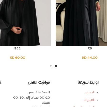
B33
R9
SELECT OPTIONS
SELEC
KD
60.00
KD
44.00
روابط سريعة
مواقيت العمل
ت
الحجاب
السبت-الخميس
10: 00 صباحا إلى 10: 00
العبايات
مساء