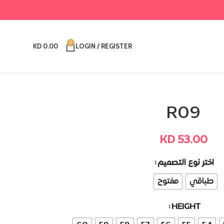
0
KD
0.00
LOGIN / REGISTER
R09
KD
53.00
Alternative:
اختر نوع التصميم
طباقي
مفتوح
HEIGHT