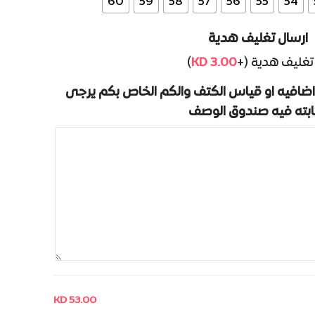
60
59
58
57
56
55
54
ارسال تغليف هدية
)
KD
3.00
تغليف هدية (+
ضافيه او قياس الكتف والكم الخاص بكم يرجى
ابته فيه صندوق الوصف
KD 53.00