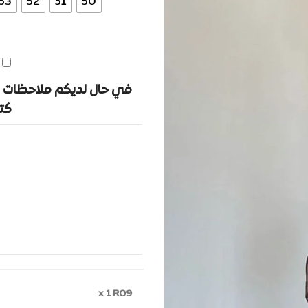
53
52
51
50
في حال لديكم ملاحظات ا
كت
x 1
R09