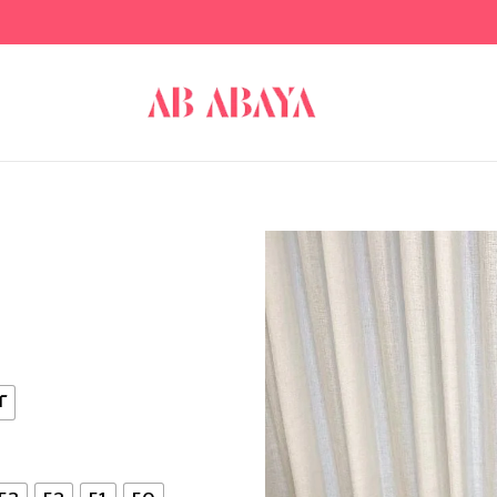
٢ طباق