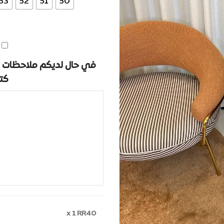
53
52
51
50
في حال لديكم ملاحظات ا
كت
x 1
RR40