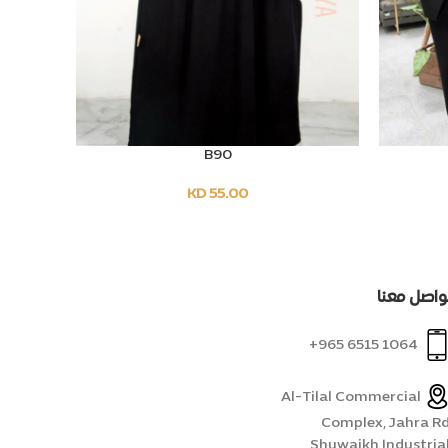
B90
OPTIONS
SELECT OPTIONS
KD
55.00
واصل معنا
1064 6515 965+
Al-Tilal Commercial
Complex, Jahra Rd
Shuwaikh Industrial