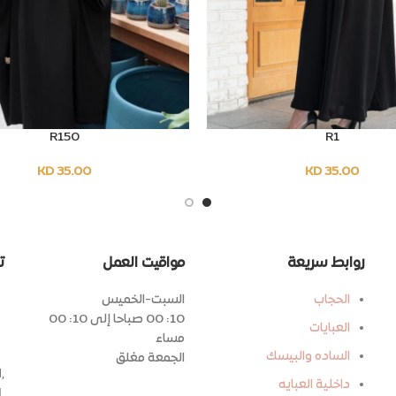
R150
R1
SELECT OPTIONS
SELEC
KD
35.00
KD
35.00
روابط سريعة
مواقيت العمل
ت
الحجاب
السبت-الخميس
10: 00 صباحا إلى 10: 00
العبايات
مساء
الساده والبيسك
الجمعة مغلق
,
داخلية العبايه
,