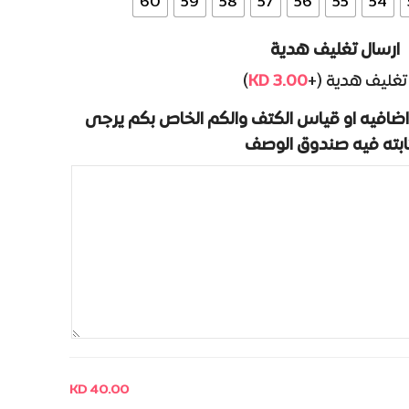
60
59
58
57
56
55
54
ارسال تغليف هدية
)
KD
3.00
تغليف هدية (+
ضافيه او قياس الكتف والكم الخاص بكم يرجى
ابته فيه صندوق الوصف
KD 40.00