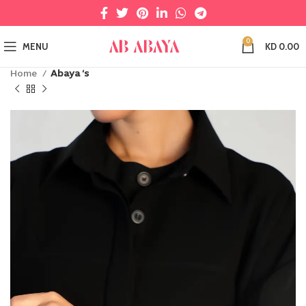
0
MENU
KD
0.00
Home
Abaya ‘s