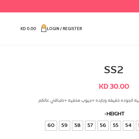
0
KD
0.00
LOGIN / REGISTER
SS2
KD
30.00
عاليه الجوده خفيفه وبارده +جيوب مخفيه +طباقي عالكم
Alternative:
HEIGHT
60
59
58
57
56
55
54