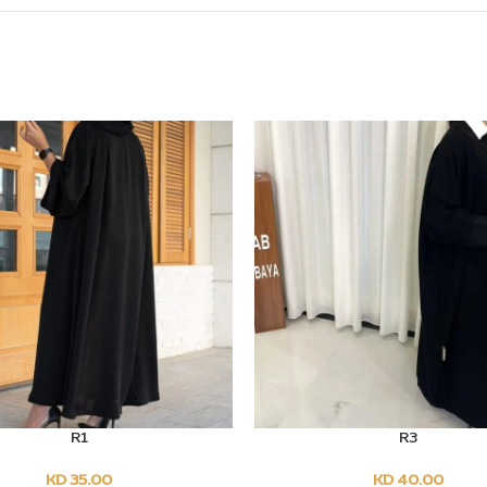
R1
R3
SELECT OPTIONS
SELEC
KD
35.00
KD
40.00