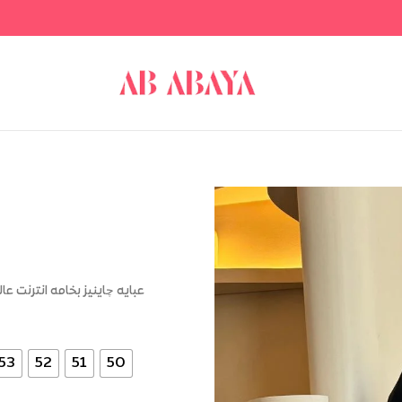
عبايه چاينيز بخامه انترنت 
53
52
51
50