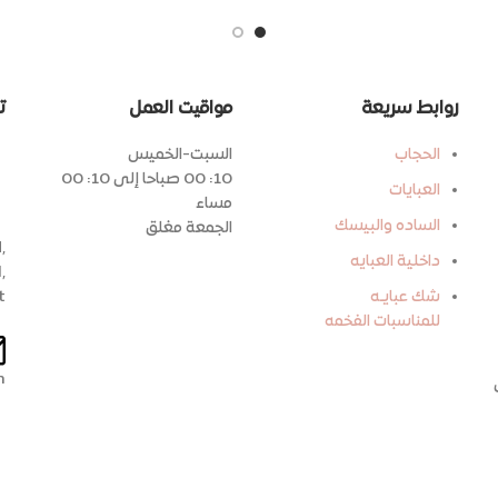
روابط سريعة
مواقيت العمل
ت
الحجاب
السبت-الخميس
10: 00 صباحا إلى 10: 00
العبايات
مساء
الساده والبيسك
الجمعة مغلق
,
داخلية العبايه
,
t
شك عبايـه
للمناسبات الفخمه
m