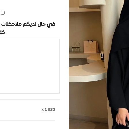
في حال لديكم ملاحظات ا
كت
x 1
SS2