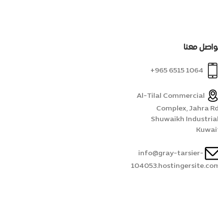
واصل معنا
1064 6515 965+
Al-Tilal Commercial
Complex, Jahra Rd
Shuwaikh Industrial
Kuwai
info@gray-tarsier-
104053.hostingersite.co